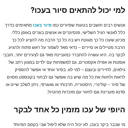
למי יכול להתאים סיור בעכו?
אנשים רבים חושבים בטעות שסיורים כמו
סיור בעכו
מתאימים בדרך
כלל לאנשי הגיל השלישי, פנסיונרים או אנשים בוגרים באופן כללי.
מכיוון שעכו כל כך מגוונת ויש בה כל כך הרבה מה להציע לכל כך
הרבה מטיילים או סיירים – כדאי מאד לשמור על ראש פתוח ולהגיע
לבקר בה. היא עשויה להתברר כמעניינת מאד גם לצעירים יותר, חובבי
אומנות או אפילו אקסטרים, גם למשפחות עם ילדים במגוון רחב של
גילאים, לתיירים ובעצם – למי לא. בסיור אחד אי אפשר להספיק
לראות ולחוות את כל מה שיש בה ואפשר גם לבחור בקונספט מסוים
של סיור – קולינרי, היסטוריה, תרבותי או גאוגרפי, ניתן לשלב שייט או
סדנא מעניינת וגם לחזור עם מזכרות מהטיול.
היופי של עכו מזמין כל אחד לבקר
מי שכבר ביקר בעכו, לא יכול היה שלא ליפול שבי בקסם המיוחד