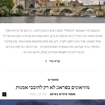
הגעתם לגיל שאפשר להתחיל? אתם רוצים לנסוע להמר, כי בישראל זה לא חוקי?
תוהים לאיזה יעד בחו"ל כדאי לנסוע? זה נכון, לאס וגאס היא הבחירה הטבעית של כל
אחד מאתנו, אבל היא רחוקה ויקרה. לכן, אם אתם מחפשים משהו אחר, זמין ומהנה
במיוחד, ברור שפראג היא האופציה האולטימטיבית. איך לבחור בתי קזינו בפראג
בניגוד להרבה מקומות אחרים בעולם, פראג היא עיר...
קרא עוד
מאמרים
מוזיאונים בפראג: לא רק לחובבי אמנות
מומחי טיולים בפראג
מרץ 22, 2022
-
3